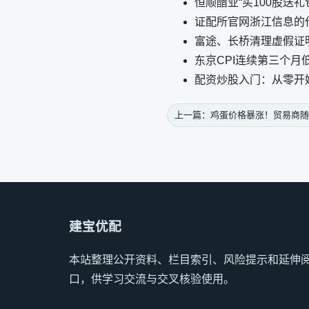
恒顺醋业“买100股送
证配所官网浙江信息的
富途、长桥清理虚假证
东京CPI连续第三个月
配资炒股入门：从零开
上一篇：鸡蛋价格暴涨！贸易商随
建宝优配
本站整理公开资料、栏目索引、风险提示和延伸
口，供学习交流与交叉核验使用。