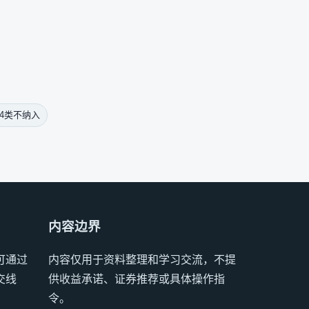
4类不纳入
内容边界
可通过
内容仅用于资料整理和学习交流，不提
交线
供收益承诺、证券推荐或具体操作指
令。