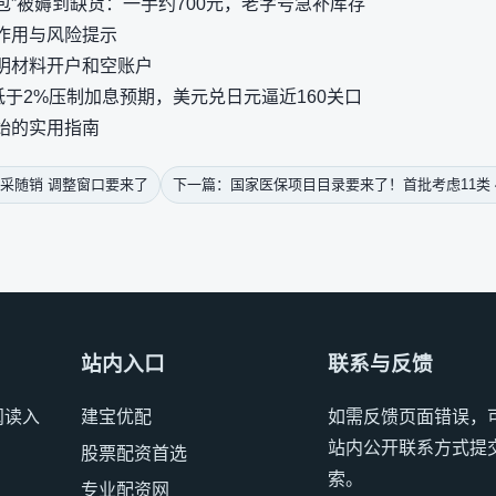
礼包”被薅到缺货：一手约700元，老字号急补库存
作用与风险提示
明材料开户和空账户
低于2%压制加息预期，美元兑日元逼近160关口
始的实用指南
采随销 调整窗口要来了
下一篇：国家医保项目目录要来了！首批考虑11类 
站内入口
联系与反馈
阅读入
建宝优配
如需反馈页面错误，
站内公开联系方式提
股票配资首选
索。
专业配资网