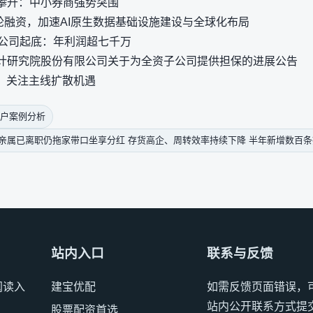
攀升：中小券商强势突围
轮融资，加速AI原生数据基础设施建设与全球化布局
子公司起底：年利润超七千万
计研究院股份有限公司关于为全资子公司提供担保的进展公告
构：关注主线扩散机遇
户案例分析
人亲属已离职仍拖家带口坐享分红 存货高企、周转效率持续下降 半年新增数百
站内入口
联系与反馈
阅读入
建宝优配
如需反馈页面错误，
站内公开联系方式提
股票配资首选