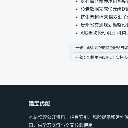
乡村振兴债券承销热度
杉岩数据完成亿元级D
抗生素超标38倍双汇
贵州省交通规划勘察设
A股板块轮动明显 机
上一篇：配资瑞银的特色服务与客
下一篇：坦博尔港股IPO：实控
建宝优配
本站整理公开资料、栏目索引、风险提示和延伸
口，供学习交流与交叉核验使用。