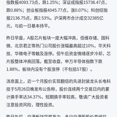
指数报4093.73点，跌1.25%；深证成指报15736.47点，
跌0.88%；创业板指报4045.77点，涨0.07%；科创综指
报2136.75点，跌2.53%。沪深两市合计成交32385亿
元，与前一日基本持平。
昨日早盘，A股芯片板块一度大幅冲高，佰维存储、国科
微、北京君正等热门公司股价涨幅最高超过10%，华天科
技、华微电子等触及涨停。但午后资金情绪逐步冷却，芯
片股整体冲高回落。截至收盘，申万半导体指数下跌
1.88%，板块内没有个股涨停（不包括ST股）。
消息面上，近一个月股价实现翻倍的先进封装龙头长电科
技于5月26日晚发布公告称，股价连续两个交易日内的累
计换手率达34.37%，短期换手率较高，敬请广大投资者
注意投资风险，理性投资。
昨日午后，白酒板块突然发力，多只白酒股股价直线拉