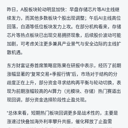
昨日，A股板块轮动明显加快：早盘存储芯片等AI主线继
续发力，而其他多数板块个股出现调整；午后AI主线高位
回落，白酒等低位板块发力上攻。在部分机构看来，存储
芯片等热点板块已出现交易拥挤现象，后续股价波动可能
加剧，可考虑关注更多兼具产业景气与安全边际的主线扩
散机遇。
东方财富证券首席策略官陈果在研报中表示，经历了前期
涨幅显著的“复常交易+季报行情”后，市场对于结构的分
歧度正在上升，部分资金寻求结构再平衡与轮动切换，表
现为前期涨幅较高的AI算力（光模块、存储）热门赛道出
现回调，部分资金选择阶段性止盈兑现。
“总体来看，短期热门板块回调更多是战术性的，主要是
涨速过快叠加海外利率攀升共振，催化释放了止盈需