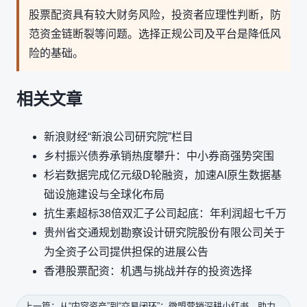
股票配资具有较大财务风险，投资者应理性判断，防
范资金链断裂等问题。选择正规公司及平台是降低风
险的基础。
相关文章
新浪财经“新浪公司研究院”栏目
乡村振兴债券承销热度攀升：中小券商强势突围
杉岩数据完成亿元级D轮融资，加速AI原生数据基
础设施建设与全球化布局
抗生素超标38倍双汇子公司起底：年利润超七千万
贵州省交通规划勘察设计研究院股份有限公司关于
为全资子公司提供担保的进展公告
香港股票配资：机遇与挑战并存的投资选择
上一篇：从“内容资产”到“交易闭环”：微盟营销深耕小红书，助力