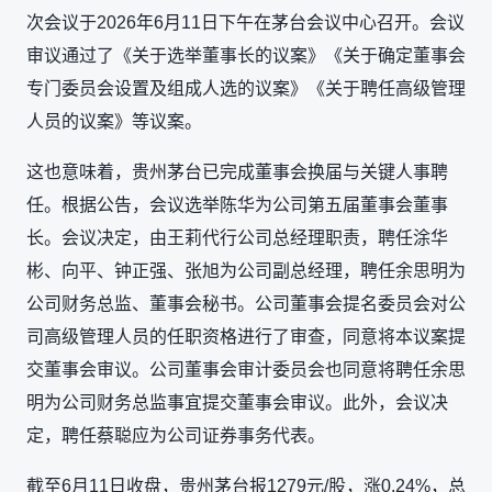
次会议于2026年6月11日下午在茅台会议中心召开。会议
审议通过了《关于选举董事长的议案》《关于确定董事会
专门委员会设置及组成人选的议案》《关于聘任高级管理
人员的议案》等议案。
这也意味着，贵州茅台已完成董事会换届与关键人事聘
任。根据公告，会议选举陈华为公司第五届董事会董事
长。会议决定，由王莉代行公司总经理职责，聘任涂华
彬、向平、钟正强、张旭为公司副总经理，聘任余思明为
公司财务总监、董事会秘书。公司董事会提名委员会对公
司高级管理人员的任职资格进行了审查，同意将本议案提
交董事会审议。公司董事会审计委员会也同意将聘任余思
明为公司财务总监事宜提交董事会审议。此外，会议决
定，聘任蔡聪应为公司证券事务代表。
截至6月11日收盘，贵州茅台报1279元/股，涨0.24%，总