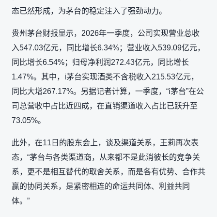
态已然形成，为茅台的稳定注入了强劲动力。
贵州茅台财报显示，2026年一季度，公司实现营业总收
入547.03亿元，同比增长6.34%；营业收入539.09亿元，
同比增长6.54%；归母净利润272.43亿元，同比增长
1.47%。其中，i茅台实现酒类不含税收入215.53亿元，
同比大增267.17%。另据记者计算，一季度，“i茅台”在公
司总营收中占比近四成，在直销渠道收入占比已跃升至
73.05%。
此外，在11日的股东会上，谈及渠道关系，王莉再次表
态，“茅台与各类渠道商，从来都不是此消彼长的竞争关
系，更不是相互替代的取舍关系，而是各有优势、合作共
赢的协同关系，是紧密相连的命运共同体、利益共同
体。”