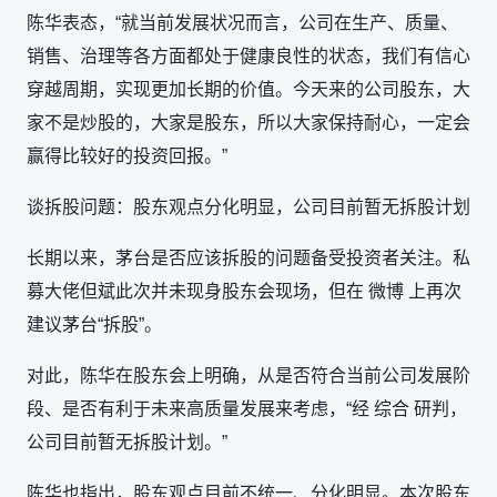
陈华表态，“就当前发展状况而言，公司在生产、质量、
销售、治理等各方面都处于健康良性的状态，我们有信心
穿越周期，实现更加长期的价值。今天来的公司股东，大
家不是炒股的，大家是股东，所以大家保持耐心，一定会
赢得比较好的投资回报。”
谈拆股问题：股东观点分化明显，公司目前暂无拆股计划
长期以来，茅台是否应该拆股的问题备受投资者关注。私
募大佬但斌此次并未现身股东会现场，但在 微博 上再次
建议茅台“拆股”。
对此，陈华在股东会上明确，从是否符合当前公司发展阶
段、是否有利于未来高质量发展来考虑，“经 综合 研判，
公司目前暂无拆股计划。”
陈华也指出，股东观点目前不统一、分化明显。本次股东