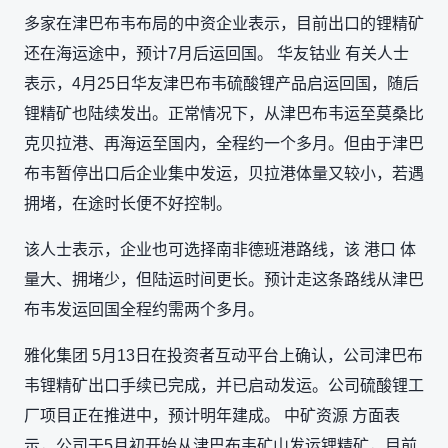
多家在津巴布韦布局的中资企业表示，目前出口的锂精矿
还在海运途中，预计7月后运回国。 华友钴业 有关人士
表示，4月25日华友津巴布韦硫酸锂产品启运回国，随后
锂精矿也陆续发出。正常情况下，从津巴布韦运至莫桑比
克贝拉港、再海运至国内，全程约一个多月。但由于津巴
布韦暂停出口后企业集中发运，贝拉港体量又较小，若遇
拥堵，在途时长便不好控制。
该人士表示，企业也可选择南非德班港路线，该 港口 体
量大、拥堵少，但陆运时间更长。预计走这条路线从津巴
布韦发运回国全程约需两个多月。
雅化集团 5月13日在投资者互动平台上确认，公司津巴布
韦锂精矿出口手续已完成，并已启动发运。公司硫酸锂工
厂项目正在推进中，预计明年建成。 中矿资源 方面表
示，公司于5月初开始从津巴布韦矿山发运锂精矿，目前