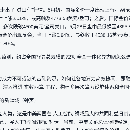
格走出了“过山车”行情。5月初，国际金价一度出现上行。Wi
计上涨2.01%，最高触及4773.58美元/盎司；之后，国际金价
，多次跌破4500美元/盎司关口，5月28日盘中最低探至4365
金价出现反弹，当日上涨0.94%，最终收于4538.16美元/
.80%。
力纳入监测，约占全国智算总规模的72% 全国一体化算力网怎么
，算力成为不可或缺的基础资源。如何让各地算力高效协同、即
出，深入推进 东数西算 工程，构建多层次算力设施体系和全
的新疆域（钟声）
福全人类，这是中美两国在 人工智能 领域最大的共同利益日
意开展人工智能政府间对话。当前，中美关系总体保持稳定