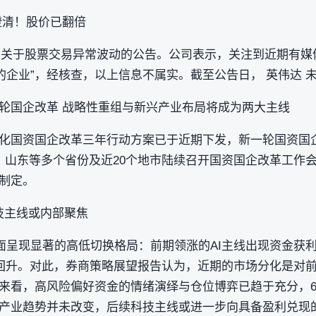
澄清！股价已翻倍
 发布关于股票交易异常波动的公告。公司表示，关注到近期有媒
认证的企业”，经核查，以上信息不属实。截至公告日， 英伟达
轮国企改革 战略性重组与新兴产业布局将成为两大主线
化国资国企改革三年行动方案已于近期下发，新一轮国资国
、山东等多个省份及近20个地市陆续召开国资国企改革工作
制定。
技主线或内部聚焦
面呈现显著的高低切换格局：前期领涨的AI主线出现资金获
复回升。对此，券商策略展望报告认为，近期的市场分化是对
来看，高风险偏好资金的情绪演绎与仓位博弈已趋于充分，
产业趋势并未改变，后续科技主线或进一步向具备盈利兑现