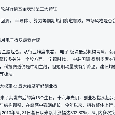
本轮AI行情基金表现呈三大特征
大幅回调， 半导体 、算力等前期热门赛道领跌，市场风格是
6月电子板块最受青睐
月金股组合。从行业维度来看， 电子 板块最受机构青睐，获
收获较多关注。个股方面， 宁德时代 、 中芯国际 得到多家
，科技赛道仍是中期主线，但短期动量或有所降温。建议均
等板块。
大权重股 五大维度解码创业板
指迎来了其发布后的第16个生日。十六年光阴，创业板指从起
与结构调整，在震荡中砥砺成长。今年以来，指数整体上行
010年5月31日基日以来累计涨幅达303.80%，5月内多次突