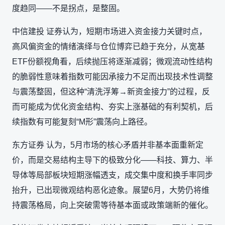
度趋同——不是拐点，是整固。
中信建投 证券认为，短期市场进入资金接力关键时点，
高风偏资金的情绪演绎与仓位博弈已趋于充分，从宽基
ETF份额视角看，后续抛压将逐渐减弱；微观流动性结构
的脆弱性意味着指数可能因承接力不足而出现技术性调整
与震荡整固，但这种“清洗浮筹→新资金接力”的过程，反
而可能成为优化资金结构、夯实上涨基础的有利契机，后
续指数有可能复刻“M形”震荡向上路径。
东方证券 认为，5月市场的核心矛盾并非基本面重新定
价，而是交易结构主导下的极致分化——科技、算力、半
导体等局部板块短期涨幅透支，成交集中度和换手率同步
抬升，已出现微观结构恶化迹象。展望6月，大势仍将维
持震荡格局，向上突破需等待基本面或政策端新的催化。