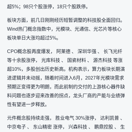
超5%；98只个股涨停，18只个股跌停。
板块方面，前几日刚刚经历短暂调整的科技股全面回归。
Wind热门概念指数中，光模块、光通信、光芯片等核心
板块单日大涨均超过5%。
CPO概念股再度爆发， 阿莱德 、 深圳华强 、 长飞光纤
等十余股涨停， 光库科技 、 国瓷材料 、 源杰科技 等涨
超10%，多股创出历史新高。机构表示，算力板块长期演
进逻辑并未动摇，随着时间进入6月，2027年光模块需求
预期正变得更为明朗，而此前制约交付的上游核心器件缺
料问题也逐步迎来改善的拐点，龙头厂商的产能与业绩弹
性有望进一步释放。
元件概念股持续走强， 胜业电气 30%涨停， 达利凯普 、
中京电子 、 东山精密 涨停， 兴森科技 、 鹏鼎控股 、 生