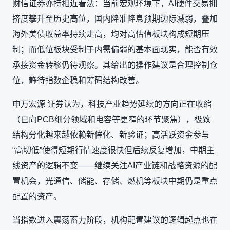
财信证券亦持相近看法：当前宏观环境下，AI硬件交易拥
挤度攀升至历史高位，国内降准降息预期边际减弱，叠加
海外美债收益率持续走高，均对高估值板块构成短期压
制；而低位板块受制于内需偏弱的基本面现实，能否有效
承接资金转移仍待观察。其给出的操作建议是合理控制仓
位，静待指数企稳和筹码结构改善。
申万宏源 证券认为，科技产业趋势延续的方向正在收缩
（已向PCB细分领域和电容等更窄的环节聚焦），极致
结构分化越来越依赖新催化、新验证；高活跃资金参与
“高切低”使得短期行情速度很快但后续反复增加，中期主
线资产的逻辑不变——继续关注AI产业链和战略资源的配
置机会，光通信、储能、存储、燃机等板块中期仍是重点
配置的资产。
当指数进入震荡蓄力阶段，机构配置建议的逻辑起点也在