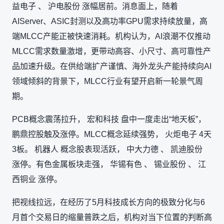
益电子 、 沪电股份 涨幅居前。消息面上，随着
AIServer、ASIC封测以及高功率GPU需求持续放量，高
端MLCC产能正被快速消耗。机构认为，AI浪潮不仅推动
MLCC需求数量激增，更带动高容、小尺寸、高可靠性产
品加速升级。在供给端扩产谨慎、海外龙头产能持续向AI
领域倾斜的背景下，MLCC行业有望开启新一轮景气周
期。
PCB概念震荡拉升， 宏和科技 盘中一度走出“地天板”，
鹏鼎控股触及涨停。MLCC概念延续强势， 火炬电子 4天
3板。 机器人 概念股表现活跃， 中大力德 、 凯迪股份
涨停。有色金属板块走强， 华锡有色 、 锡业股份 、 江
西铜业 涨停。
把视线拉远，在经历了5月科技成长方向的极致分化与6
月首个交易日的缩量普跌之后，机构对当下位置的判断高