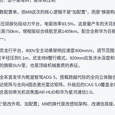
业首创：这不是堆料，是体系压制
配置单。但M9这次的核心逻辑不是"加配置"，而是"换架构
高压双碳化硅动力平台，电驱效率93.5%，这是量产车的天
航至高750km，增程版综合续航至高1405km。配合全新华
一。
龙行平台，800V全主动悬架响应速度400mm/s，调节范围
弯半径压到5.1m，还支持8蟹行模式。820mm应急涉水深度
的旗舰SUV里，也是顶级机械素质的表征。
全系首发华为乾崑智驾ADS 5，搭载跨越代际的全向立体融
矩阵与全向4固态激光雷达矩阵。升级后的CAS 5.0覆盖
首创单光机双焦面AR-HUD和华为星河通信2.0。
代"是改外观、加配置；M9的换代是改感知架构、改通信底