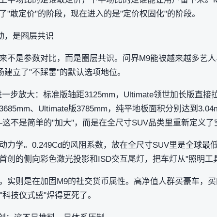
了"敢定价"的阶段，现在进入的是"定价权固化"的阶段。
冲动，是圈层共识
来不是参数对比，而是圈层共识。问界M9能被越来越多艺人
场建立了"不踩雷"的默认选项地位。
步放大：标准版轴距3125mm，Ultimate领世加长版直接拉到
5mm、Ultimate版3785mm，纯平地板面积分别达到3.0
L——这不是简单的"加大"，而是在全尺寸SUV品类里重新定义
力学。0.249Cd的风阻系数，放在全尺寸SUV里是全球最低
创的侧向彩色激光投影和ISD交互尾灯，把车灯从"照明工具
，实则是在加固M9的社交货币属性。高净值人群买豪车，
和"科技仪式感"焊得更死了。