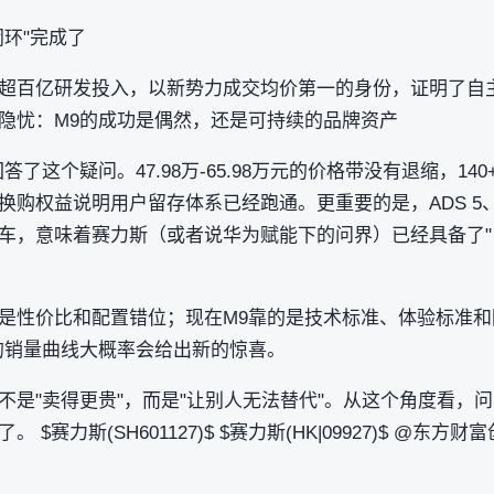
环"完成了
超百亿研发投入，以新势力成交均价第一的身份，证明了自主
隐忧：M9的成功是偶然，还是可持续的品牌资产
了这个疑问。47.98万-65.98万元的价格带没有退缩，14
购权益说明用户留存体系已经跑通。更重要的是，ADS 5、
车，意味着赛力斯（或者说华为赋能下的问界）已经具备了"
是性价比和配置错位；现在M9靠的是技术标准、体验标准和
的销量曲线大概率会给出新的惊喜。
不是"卖得更贵"，而是"让别人无法替代"。从这个角度看，
$赛力斯(SH601127)$ $赛力斯(HK|09927)$ @东方