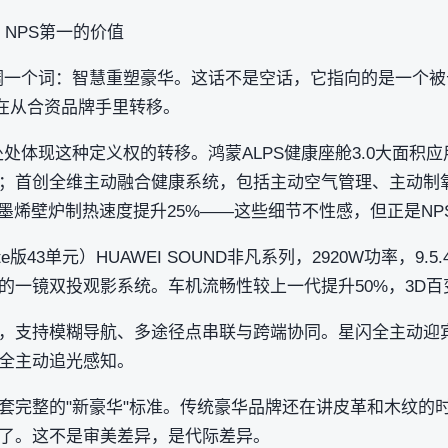
：NPS第一的价值
调一个词：智慧重塑豪华。这话不是空话，它指向的是一个
正在从合资品牌手里转移。
体现这种定义权的转移。鸿蒙ALPS健康座舱3.0大面积应用10
；首创全维主动融合健康系统，包括主动空气管理、主动制
石墨烯壁炉制热速度提升25%——这些细节不性感，但正是N
te版43单元）HUAWEI SOUND非凡系列，2920W功率，9.5.
的一镜双投观影系统。车机流畅性较上一代提升50%，3D百
，支持模糊导航、多途径点串联与跨端协同。星闪全主动迎
现全主动追光感知。
套完整的"新豪华"标准。传统豪华品牌还在讲皮革和木纹的
了。这不是审美差异，是代际差异。