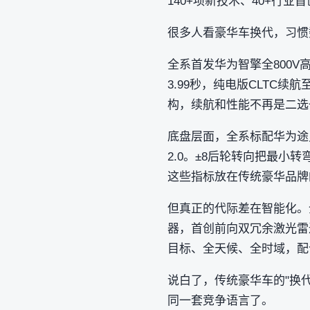
140+项新技术、40+行
很多人看豪华车换代，习惯数
全系首发华为智擎全800V
3.99秒，纯电版CLTC续
构，续航和性能不再是二选
底盘层面，全系标配华为途灵
2.0。±8后轮转向把最小转
这些指标放在传统豪华品牌
但真正的代际差在智能化。
器，首创前向双冗余激光雷达
目标、全天候、全时域，配合
说白了，传统豪华车的"换
同一套竞争语言了。