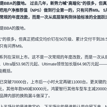
是BBA的腹地。 过去几年，新势力喊"高端化"的很多，但
还把用户净推荐值（NPS）做到行业第一的，只有问界M9。 5
常规的年度改款，而是一次从底层架构到体验标准的全面跃迁。M
是BBA的腹地。
"的很多，但真正把成交均价钉在50万级、累计交付干到28
只有问界M9。
M9系列在深圳上市。这不是一次常规的年度改款，而是一次从
、Ultra版53.98万元起、Ultimate领世加长版64.98万
能概括。
突破70000台，上市后一小时大定再破11000台。更关键的是
0元，其他年款M9减30000元，鸿蒙智行其他车型车主减200
品牌内部的换购漏斗做深了。
上半场比的是谁敢定价，下半场比的是谁能让用户留下来。M9