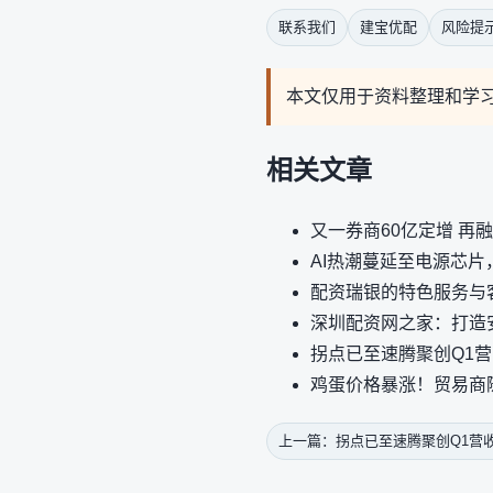
联系我们
建宝优配
风险提
本文仅用于资料整理和学
相关文章
又一券商60亿定增 再
AI热潮蔓延至电源芯片
配资瑞银的特色服务与
深圳配资网之家：打造
拐点已至速腾聚创Q1营
鸡蛋价格暴涨！贸易商
上一篇：拐点已至速腾聚创Q1营收4