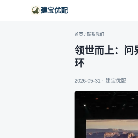
建宝优配
首页
/
联系我们
领世而上：问
环
2026-05-31 · 建宝优配