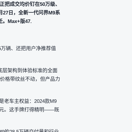
真正把成交均价钉在50万级、
月27日，全新一代问界M9系
ax+版47.
.5万辆、还把用户净推荐值
底层架构到体验标准的全面
元起——价格带纹丝不动，但产品力
老车主权益：2024款M9
00元。这手牌打得精明——既
的28.5万辆交付量和行业